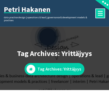
Skip
Petri Hakanen
to
content
data practice design | operations & lead | governance & development models &
practices
Tag Archives: Yrittäjyys
Tag Archives: Yrittäjyys