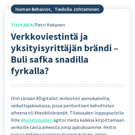
Human Behavior
,
Tiedolla Johtaminen
7
Oct 2014
Petri Hakanen
Verkkoviestintä ja
yksityisyrittäjän brändi –
Buli safka snadilla
fyrkalla?
Olin tänään #Digitalist verkoston aamukahvilla,
vaikuttajakoulussa, jossa parituntisen kahvittelun
aiheena oli #henkilöbrändit. Tilaisuuden loppupuolella
Ville
@villetolvanen
agitoi meitä kaikkia kirjoittamaan
verkoille tästä aiheesta omia ajatuksiamme. Heitin
tuossa hetkessä nopean huomautuksen, etten