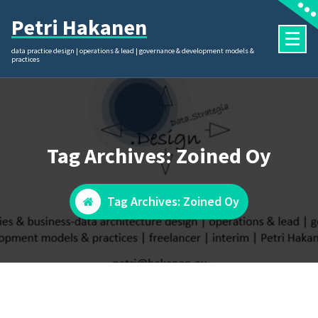
Skip
Petri Hakanen
to
content
data practice design | operations & lead | governance & development models &
practices
Tag Archives: Zoined Oy
Tag Archives: Zoined Oy