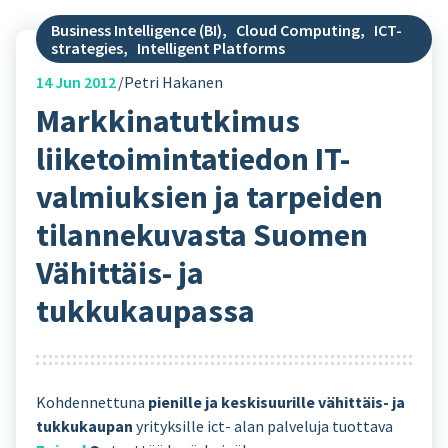
Business Intelligence (BI)
,
Cloud Computing
,
ICT-
strategies
,
Intelligent Platforms
14
Jun 2012
Petri Hakanen
Markkinatutkimus
liiketoimintatiedon IT-
valmiuksien ja tarpeiden
tilannekuvasta Suomen
Vähittäis- ja
tukkukaupassa
Kohdennettuna
pienille ja keskisuurille vähittäis- ja
tukkukaupan
yrityksille ict- alan palveluja tuottava