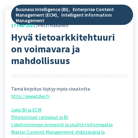
Business Intelligence (BI)
,
Enterprise Content
Management (ECM)
,
Intelligent Information
Management
17
Feb 2011
Petri Hakanen
Hyvä tietoarkkitehtuuri
on voimavara ja
mahdollisuus
Tämä kirjoitus löytyy myös sivustolta
http://www.tdwi.fi
Jako BI ja ECM
Yhteisölliset ratkaisut ja BI
Liiketoiminnan prosessit ja sisältö+informaatio
Master Content Management yhdistävänä ja