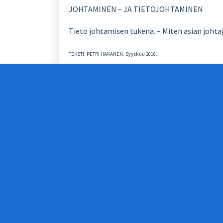
JOHTAMINEN – JA TIETOJOHTAMINEN
Tieto johtamisen tukena. – Miten asian johtaj
TEKSTI: PETRI HAKANEN. Syyskuu 2016.
Tämä tutkimukseni selvitti johtamisen näkö
päätöstilanteissaan. Tutkimuksen kohderyhmäk
verkkokyselynä syksyllä 2014.
Vastauksia saatiin 482 henkilöltä 294 eri orga
asiantuntijoita 16 %.
Esitän aluksi olettamia oman kokemukseni, k
näkemyksiäni. – Katsothan olettamieni jälkee
Kulttuurien törmäys
Mihin ajatusmalliin kehittämisen tulokset ja 
vaikutusten ymmärtäminen eri tavoin. Mihin ”m