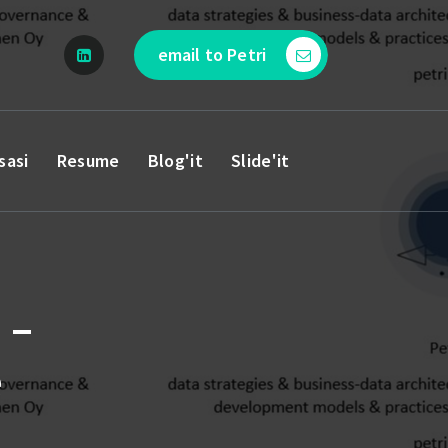
email to Petri
sasi
Resume
Blog'it
Slide'it
 –
e