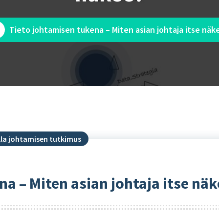
Tieto johtamisen tukena – Miten asian johtaja itse näk
lla johtamisen tutkimus
a – Miten asian johtaja itse näk