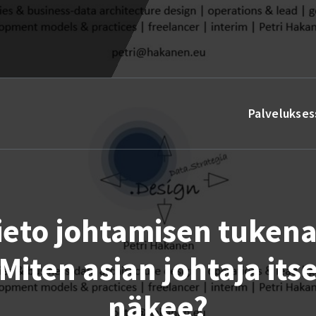
Palvelukses
ieto johtamisen tukena
Miten asian johtaja its
näkee?