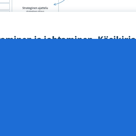
aminen ja johtaminen. Käsikirja
teiden asettaminen ja johtaminen. Käsikirja. Viitekehys.
Tarkastele t
ttuuria, erilaisia näkökulmia, ihmisten erilaisia ajatuksia ja ol
it tarkastella, josko olisi hyödyksi. Varoitus, sisältää paljon kuvia
.
mus, joka myös on tuossa avattu. Käsikirjasta löydät myös linkin, 
sensä Petri Hakanen Oy kautta.
Petri
on myös tiedonhallinnan osaa