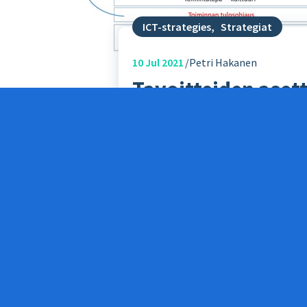
ICT-strategies
,
Strategiat
10
Jul 2021
Petri Hakanen
Tavoitteiden asett
Käytä. Lainaa. Kopioi. Ole hyvä.
Tavoit
kehittämisen lähtökohtia. Toimintakul
Työstin tällaisen jokin aika sitten. Vo
saattaa olla toisenlaisiakin ajatuksia
Käsikirjaa tukee soveltava kyselytutki
kyselytutkimusta anonyymisti.
Kirjoittaja toimii konsulttina yrityk