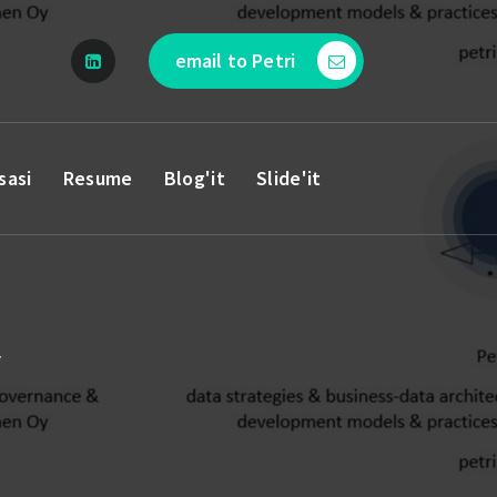
email to Petri
sasi
Resume
Blog'it
Slide'it
y