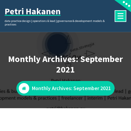
Skip
Petri Hakanen
to
content
data practice design | operations & lead | governance & development models &
practices
Monthly Archives: September
2021
Monthly Archives: September 2021