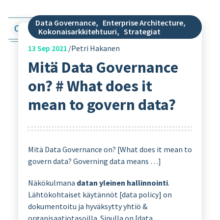
Data Governance
,
Enterprise Architecture
,
Kokonaisarkkitehtuuri
,
Strategiat
13
Sep 2021
Petri Hakanen
Mitä Data Governance
on? # What does it
mean to govern data?
Mitä Data Governance on? [What does it mean to
govern data? Governing data means …]
Näkökulmana
datan yleinen hallinnointi
.
Lähtökohtaiset käytännöt [data policy] on
dokumentoitu ja hyväksytty yhtiö &
organisaatiotasoilla. Sinulla on [data