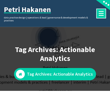
Skip
Petri Hakanen
to
content
data practice design | operations & lead | governance & development models &
practices
Tag Archives: Actionable
Analytics
Tag Archives: Actionable Analytics