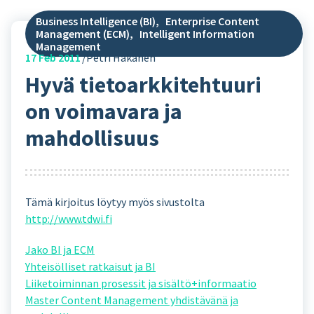
Business Intelligence (BI)
,
Enterprise Content
Management (ECM)
,
Intelligent Information
Management
17
Feb 2011
Petri Hakanen
Hyvä tietoarkkitehtuuri
on voimavara ja
mahdollisuus
Tämä kirjoitus löytyy myös sivustolta
http://www.tdwi.fi
Jako BI ja ECM
Yhteisölliset ratkaisut ja BI
Liiketoiminnan prosessit ja sisältö+informaatio
Master Content Management yhdistävänä ja