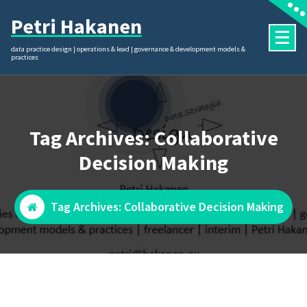
Skip
Petri Hakanen
to
content
data practice design | operations & lead | governance & development models &
practices
Tag Archives: Collaborative
Decision Making
Tag Archives: Collaborative Decision Making