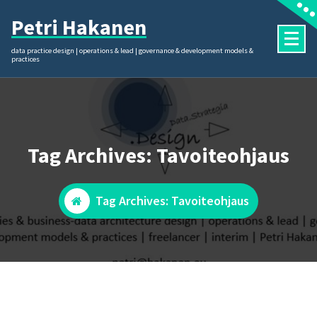
Skip
Petri Hakanen
to
content
data practice design | operations & lead | governance & development models &
practices
Tag Archives: Tavoiteohjaus
Tag Archives: Tavoiteohjaus