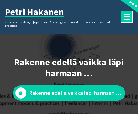
Skip
Petri Hakanen
to
content
data practice design | operations & lead | governance & development models &
practices
Rakenne edellä vaikka läpi
harmaan …
Rakenne edellä vaikka läpi harmaan …