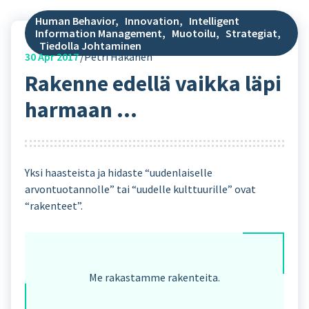
Human Behavior
,
Innovation
,
Intelligent
Information Management
,
Muotoilu
,
Strategiat
,
Tiedolla Johtaminen
30
Apr 2017
Petri Hakanen
Rakenne edellä vaikka läpi
harmaan …
Yksi haasteista ja hidaste “uudenlaiselle
arvontuotannolle” tai “uudelle kulttuurille” ovat
“rakenteet”.
Me rakastamme rakenteita.