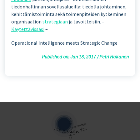
tiedonhallinnan sovellusalueilla: tiedolla johtaminen,
kehittämistoiminta sekä toimenpiteiden kytkeminen
organisaation
strategiaan
ja tavoitteisiin. –
Käytettävissäsi
–
Operational Intelligence meets Strategic Change
Published on: Jan 18, 2017 / Petri Hakanen