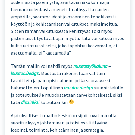
uudenlaista jäsennystä, avartavia näkökulmia ja
hieman uudenlaista menetelmällisyyttä näiden
ympärille, saamme ideat ja osaamisen tehokkaasti
käyttöön ja kehittämisen vaikutukset maksimoitua.
Sitten tämän vaikutuksesta kehittyvät toki myös
pistemäiset työtavat ajan myötä. Tätä voi kutsua myös
kulttuurimuutokseksi, joka tapahtuu kasvamalla, ei
asettamalla, ei ”kaatamalla”.
Tämän mallin voi nähdä myös
muutostyökaluna
–
Muutos.Design
. Muutosta rakennetaan valituin
tavoittein ja painopistealuein, jotka seuraavaksi
hahmottelen. Lopullinen
muutos.design
suunnittelulle
ja toteutukselle muodostetaan tarvekohtaisesti, siksi
tätä
disainiksi
kutsutaankin
Ajatuksellisesti mallin keskiöön sijoittuvat minulla
suorituskyvyn johtaminen ja toisiinsa liittyvinä
ideointi, toiminta, kehittäminen ja strategia.