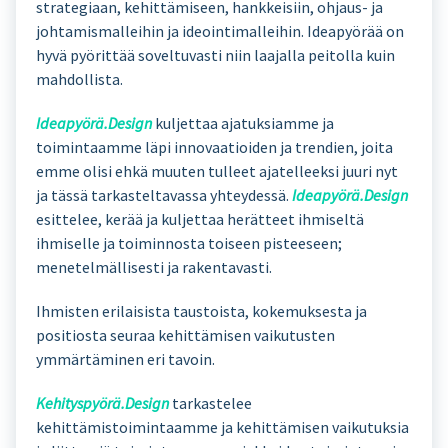
strategiaan, kehittämiseen, hankkeisiin, ohjaus- ja
johtamismalleihin ja ideointimalleihin. Ideapyörää on
hyvä pyörittää soveltuvasti niin laajalla peitolla kuin
mahdollista.
Ideapyörä.Design
kuljettaa ajatuksiamme ja
toimintaamme läpi innovaatioiden ja trendien, joita
emme olisi ehkä muuten tulleet ajatelleeksi juuri nyt
ja tässä tarkasteltavassa yhteydessä.
Ideapyörä.Design
esittelee, kerää ja kuljettaa herätteet ihmiseltä
ihmiselle ja toiminnosta toiseen pisteeseen;
menetelmällisesti ja rakentavasti.
Ihmisten erilaisista taustoista, kokemuksesta ja
positiosta seuraa kehittämisen vaikutusten
ymmärtäminen eri tavoin.
Kehityspyörä.Design
tarkastelee
kehittämistoimintaamme ja kehittämisen vaikutuksia