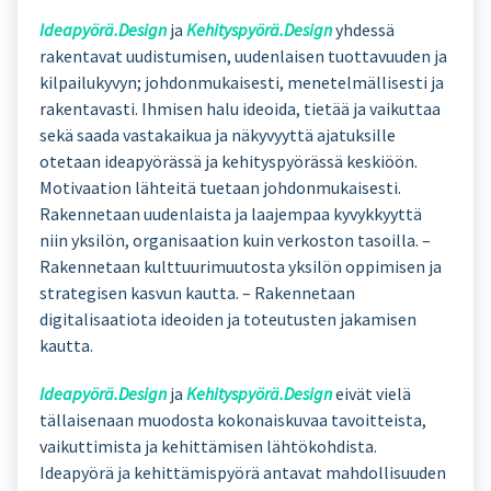
Ideapyörä.Design
ja
Kehityspyörä.Design
yhdessä
rakentavat uudistumisen, uudenlaisen tuottavuuden ja
kilpailukyvyn; johdonmukaisesti, menetelmällisesti ja
rakentavasti. Ihmisen halu ideoida, tietää ja vaikuttaa
sekä saada vastakaikua ja näkyvyyttä ajatuksille
otetaan ideapyörässä ja kehityspyörässä keskiöön.
Motivaation lähteitä tuetaan johdonmukaisesti.
Rakennetaan uudenlaista ja laajempaa kyvykkyyttä
niin yksilön, organisaation kuin verkoston tasoilla. –
Rakennetaan kulttuurimuutosta yksilön oppimisen ja
strategisen kasvun kautta. – Rakennetaan
digitalisaatiota ideoiden ja toteutusten jakamisen
kautta.
Ideapyörä.Design
ja
Kehityspyörä.Design
eivät vielä
tällaisenaan muodosta kokonaiskuvaa tavoitteista,
vaikuttimista ja kehittämisen lähtökohdista.
Ideapyörä ja kehittämispyörä antavat mahdollisuuden