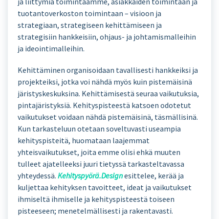
ja liittymiä toimintaamme, asiakkaiden toimintaan ja
tuotantoverkoston toimintaan – visioon ja
strategiaan, strategiseen kehittämiseen ja
strategisiin hankkeisiin, ohjaus- ja johtamismalleihin
ja ideointimalleihin.
Kehittäminen organisoidaan tavallisesti hankkeiksi ja
projekteiksi, jotka voi nähdä myös kuin pistemäisinä
järistyskeskuksina. Kehittämisestä seuraa vaikutuksia,
pintajäristyksiä. Kehityspisteestä katsoen odotetut
vaikutukset voidaan nähdä pistemäisinä, täsmällisinä.
Kun tarkasteluun otetaan soveltuvasti useampia
kehityspisteitä, huomataan laajemmat
yhteisvaikutukset, joita emme olisi ehkä muuten
tulleet ajatelleeksi juuri tietyssä tarkasteltavassa
yhteydessä.
Kehityspyörä.Design
esittelee, kerää ja
kuljettaa kehityksen tavoitteet, ideat ja vaikutukset
ihmiseltä ihmiselle ja kehityspisteestä toiseen
pisteeseen; menetelmällisesti ja rakentavasti.