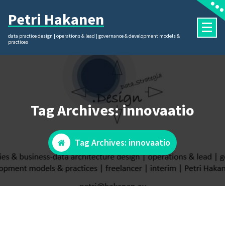
Skip
Petri Hakanen
to
content
data practice design | operations & lead | governance & development models &
practices
Tag Archives: innovaatio
Tag Archives: innovaatio