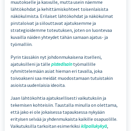
muutokselle ja kasvulle, mutta usein näemme
lähtökohdat ja kehittämiskohteet toisenlaisista
näkökulmista. Erilaiset lähtökohdat ja näkökulmat
pirstaloivat ja siilouttavat ajatuksemme ja
strategioidemme toteutuksen, joten on luontevaa
kuvailla näiden yhteydet tähän samaan ajatus- ja
työmalliin.
Pyrin tässäkin nyt johdonmukaisena itselleni,
ajatuksilleni ja tälle
pistedisain
työmallille
ryhmittelemään asiat hieman eri tavalla, joka
toivoakseni saa meidät muodostamaan tutuistakin
asioista uudenlaisia ideoita.
Jaan lähtökohtia ajatuksellisesti vaikutuksiin ja
tekemisen kohteisiin. Taustalla minulla on olettama,
että jako ei ole jokaisessa tapauksessa nykyään
erityisen selvää ja yhdenmukaista kaikille osapuolille.
Vaikutuksilla tarkoitan esimerkiksi
kilpailukykyä
,