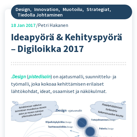
Design
,
Innovation
,
Muotoilu
,
Strategiat
,
Tiedolla Johtaminen
18
Jan 2017
Petri Hakanen
Ideapyörä & Kehityspyörä
– Digiloikka 2017
.Design
(
pistedisain
) on ajatusmalli, suunnittelu- ja
työmalli, joka kokoaa kehittämisen erilaiset
lähtökohdat, ideat, osaamiset ja näkökulmat.