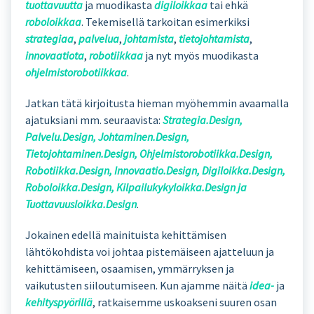
tuottavuutta
ja muodikasta
digiloikkaa
tai ehkä
roboloikkaa
. Tekemisellä tarkoitan esimerkiksi
strategiaa
,
palvelua
,
johtamista
,
tietojohtamista
,
innovaatiota
,
robotiikkaa
ja nyt myös muodikasta
ohjelmistorobotiikkaa
.
Jatkan tätä kirjoitusta hieman myöhemmin avaamalla
ajatuksiani mm. seuraavista:
Strategia.Design,
Palvelu.Design, Johtaminen.Design,
Tietojohtaminen.Design, Ohjelmistorobotiikka.Design,
Robotiikka.Design, Innovaatio.Design, Digiloikka.Design,
Roboloikka.Design, Kilpailukykyloikka.Design ja
Tuottavuusloikka.Design
.
Jokainen edellä mainituista kehittämisen
lähtökohdista voi johtaa pistemäiseen ajatteluun ja
kehittämiseen, osaamisen, ymmärryksen ja
vaikutusten siiloutumiseen. Kun ajamme näitä
idea-
ja
kehityspyörillä
, ratkaisemme uskoakseni suuren osan