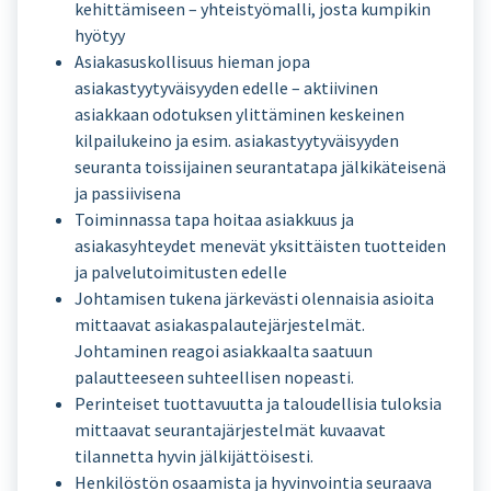
kehittämiseen – yhteistyömalli, josta kumpikin
hyötyy
Asiakasuskollisuus hieman jopa
asiakastyytyväisyyden edelle – aktiivinen
asiakkaan odotuksen ylittäminen keskeinen
kilpailukeino ja esim. asiakastyytyväisyyden
seuranta toissijainen seurantatapa jälkikäteisenä
ja passiivisena
Toiminnassa tapa hoitaa asiakkuus ja
asiakasyhteydet menevät yksittäisten tuotteiden
ja palvelutoimitusten edelle
Johtamisen tukena järkevästi olennaisia asioita
mittaavat asiakaspalautejärjestelmät.
Johtaminen reagoi asiakkaalta saatuun
palautteeseen suhteellisen nopeasti.
Perinteiset tuottavuutta ja taloudellisia tuloksia
mittaavat seurantajärjestelmät kuvaavat
tilannetta hyvin jälkijättöisesti.
Henkilöstön osaamista ja hyvinvointia seuraava