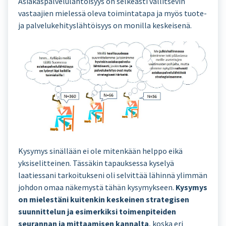
Asiakaspalvelulähtöisyys on selkeästi vallitsevin
vastaajien mielessä oleva toimintatapa ja myös tuote-
ja palvelukehityslähtöisyys on monilla keskeisenä.
Kysymys sinällään ei ole mitenkään helppo eikä
yksiselitteinen. Tässäkin tapauksessa kyselyä
laatiessani tarkoitukseni oli selvittää lähinnä ylimmän
johdon omaa näkemystä tähän kysymykseen.
Kysymys
on mielestäni kuitenkin keskeinen strategisen
suunnittelun ja esimerkiksi toimenpiteiden
seurannan ja mittaamisen kannalta
, koska eri