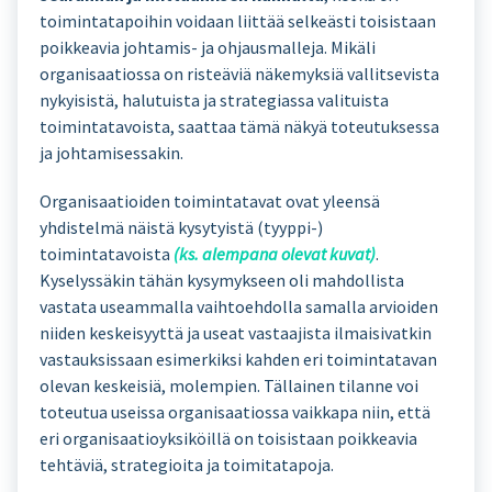
toimintatapoihin voidaan liittää selkeästi toisistaan
poikkeavia johtamis- ja ohjausmalleja. Mikäli
organisaatiossa on risteäviä näkemyksiä vallitsevista
nykyisistä, halutuista ja strategiassa valituista
toimintatavoista, saattaa tämä näkyä toteutuksessa
ja johtamisessakin.
Organisaatioiden toimintatavat ovat yleensä
yhdistelmä näistä kysytyistä (tyyppi-)
toimintatavoista
(ks. alempana olevat kuvat)
.
Kyselyssäkin tähän kysymykseen oli mahdollista
vastata useammalla vaihtoehdolla samalla arvioiden
niiden keskeisyyttä ja useat vastaajista ilmaisivatkin
vastauksissaan esimerkiksi kahden eri toimintatavan
olevan keskeisiä, molempien. Tällainen tilanne voi
toteutua useissa organisaatiossa vaikkapa niin, että
eri organisaatioyksiköillä on toisistaan poikkeavia
tehtäviä, strategioita ja toimitatapoja.