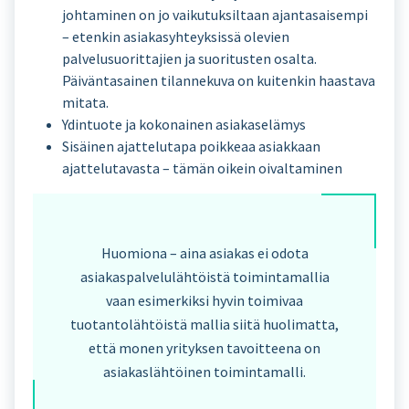
johtaminen on jo vaikutuksiltaan ajantasaisempi
– etenkin asiakasyhteyksissä olevien
palvelusuorittajien ja suoritusten osalta.
Päiväntasainen tilannekuva on kuitenkin haastava
mitata.
Ydintuote ja kokonainen asiakaselämys
Sisäinen ajattelutapa poikkeaa asiakkaan
ajattelutavasta – tämän oikein oivaltaminen
Huomiona – aina asiakas ei odota
asiakaspalvelulähtöistä toimintamallia
vaan esimerkiksi hyvin toimivaa
tuotantolähtöistä mallia siitä huolimatta,
että monen yrityksen tavoitteena on
asiakaslähtöinen toimintamalli.