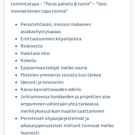
toimintatapa – ”Paras palvelu & tuote” – ”Uusi
innovatiivinen tapa toimia”
Perustehtävän, mission mukainen
asiakashyötylupaus
Erottautuminen kilpailijoista
Riskinotto
Haastava visio
Kokeilu
Epävarmuustekijät melko suuria
Yhteinen ymmärrys visiosta tosi tärkeä
Ideointi ja innovointi
Kasvu kannattavuuden edellä
Johtamisessa hankkeiden ja projektien alas
ampuminen vähintään yhtä tärkeässä
merkityksessä kuin maaliin saattaminen
Perinteiset ohjausjärjestelmät ja
aikasarjaperusteiset mittarit toimivat melko
huonosti