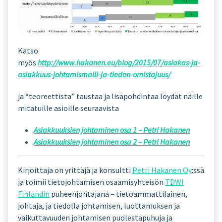
Katso
myös
http://www.hakanen.eu/blog/2015/07/asiakas-ja-
asiakkuus-johtamismalli-ja-tiedon-omistajuus/
ja “teoreettista” taustaa ja lisäpohdintaa löydät näille
mitatuille asioille seuraavista
Asiakkuuksien johtaminen osa 1 – Petri Hakanen
Asiakkuuksien johtaminen osa 2 – Petri Hakanen
Kirjoittaja on yrittäjä ja konsultti
Petri Hakanen Oy
:ssä
ja toimii tietojohtamisen osaamisyhteisön
TDWI
Finlandin
puheenjohtajana – tietoammattilainen,
johtaja, ja tiedolla johtamisen, luottamuksen ja
vaikuttavuuden johtamisen puolestapuhuja ja