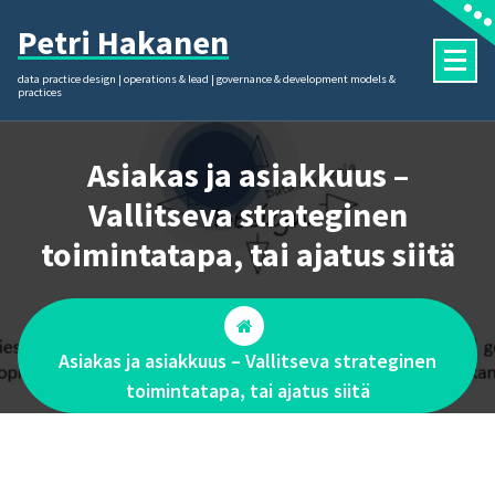
Skip
Petri Hakanen
to
content
data practice design | operations & lead | governance & development models &
practices
Asiakas ja asiakkuus –
Vallitseva strateginen
toimintatapa, tai ajatus siitä
Asiakas ja asiakkuus – Vallitseva strateginen
toimintatapa, tai ajatus siitä