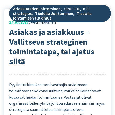
Asiakkuuksien johtaminen
,
CRM CEM
,
ICT-
strategies
,
Tiedolla Johtaminen
,
Tiedolla
johtamisen tutkimus
24
Jul 2015
Petri Hakanen
Asiakas ja asiakkuus –
Vallitseva strateginen
toimintatapa, tai ajatus
siitä
Pyysin tutkimuksessani vastaajia arvioimaan
toimintaansa kokonaisuutena; mitkä toimintatavat
kuvaavat heidän toimintaansa. Vastaajat olivat
organisaatioiden ylintä johtoa edustaen näin siis myös
strategista suunnittelua lähimpänä olevia.