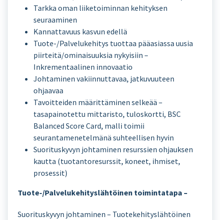
Tarkka oman liiketoiminnan kehityksen
seuraaminen
Kannattavuus kasvun edellä
Tuote-/Palvelukehitys tuottaa pääasiassa uusia
piirteitä/ominaisuuksia nykyisiin –
Inkrementaalinen innovaatio
Johtaminen vakiinnuttavaa, jatkuvuuteen
ohjaavaa
Tavoitteiden määrittäminen selkeää –
tasapainotettu mittaristo, tuloskortti, BSC
Balanced Score Card, malli toimii
seurantamenetelmänä suhteellisen hyvin
Suorituskyvyn johtaminen resurssien ohjauksen
kautta (tuotantoresurssit, koneet, ihmiset,
prosessit)
Tuote-/Palvelukehityslähtöinen toimintatapa –
Suorituskyvyn johtaminen – Tuotekehityslähtöinen