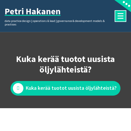
Skip
Petri Hakanen
to
content
data practice design | operations & lead | governance & development models &
practices
Kuka kerää tuotot uusista
öljylähteistä?
Kuka kerää tuotot uusista öljylähteistä?