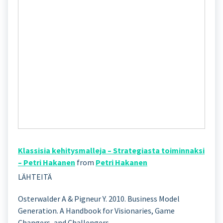
Klassisia kehitysmalleja – Strategiasta toiminnaksi
– Petri Hakanen
from
Petri Hakanen
LÄHTEITÄ
Osterwalder A & Pigneur Y. 2010. Business Model
Generation. A Handbook for Visionaries, Game
Changers, and Challengers.