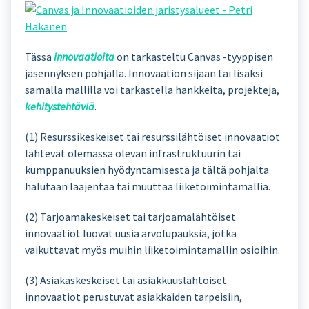
Tässä
innovaatioita
on tarkasteltu Canvas -tyyppisen
jäsennyksen pohjalla. Innovaation sijaan tai lisäksi
samalla mallilla voi tarkastella hankkeita, projekteja,
kehitystehtäviä
.
(1) Resurssikeskeiset tai resurssilähtöiset innovaatiot
lähtevät olemassa olevan infrastruktuurin tai
kumppanuuksien hyödyntämisestä ja tältä pohjalta
halutaan laajentaa tai muuttaa liiketoimintamallia.
(2) Tarjoamakeskeiset tai tarjoamalähtöiset
innovaatiot luovat uusia arvolupauksia, jotka
vaikuttavat myös muihin liiketoimintamallin osioihin.
(3) Asiakaskeskeiset tai asiakkuuslähtöiset
innovaatiot perustuvat asiakkaiden tarpeisiin,