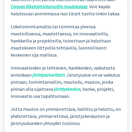
Canvas liiketoimintamallin muutoksissa
. Voit käydä
halutessasi poimimassa nuo tärpit tuolta linkin takaa.
Liiketoimintamallia tai toimintaa yleensä
muotoiltaessa, muutettaessa, on innovaatioilla,
hankkeilla ja projekteilla, toivottuun ja haluttuun
muutokseen liittyvillä tehtävillä, luonnollisesti
keskeinen sija mallissa.
Innovaatioiden ja tehtävien, hankkeiden, vaikutusta
arvioidaan
järistysalueittain
. Järistysalue on se vaikutus
pintaan, toimintamalliin, muotoilu, muutos, jonka
pinnan alla sijaitseva
järistyskeskus
, hanke, projekti,
innovaatio saa tapahtumaan.
Jotta muutos on ymmärrettävä, hallittu ja haluttu, on
yhdistettävä, ymmärrettävä, järistyskeskusten ja
järistysalueiden yhteydet toisiinsa.