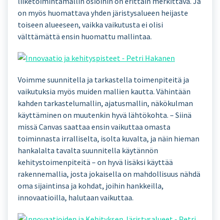
liiketoimintamallin osioihin on erittäin merkittävä. Ja
on myös huomattava yhden järistysalueen heijaste
toiseen alueeseen, vaikka vaikutusta ei olisi
välttämättä ensin huomattu mallintaa.
Voimme suunnitella ja tarkastella toimenpiteitä ja
vaikutuksia myös muiden mallien kautta. Vähintään
kahden tarkastelumallin, ajatusmallin, näkökulman
käyttäminen on muutenkin hyvä lähtökohta. – Siinä
missä Canvas saattaa ensin vaikuttaa omasta
toiminnasta irralliselta, isolta kuvalta, ja näin hieman
hankalalta tavalta suunnitella käytännön
kehitystoimenpiteitä – on hyvä lisäksi käyttää
rakennemallia, josta jokaisella on mahdollisuus nähdä
oma sijaintinsa ja kohdat, joihin hankkeilla,
innovaatioilla, halutaan vaikuttaa.