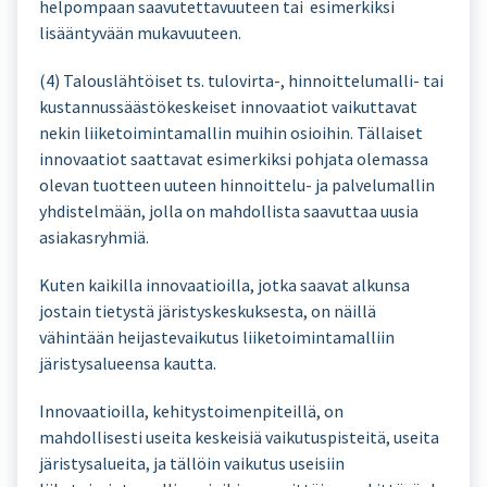
helpompaan saavutettavuuteen tai esimerkiksi
lisääntyvään mukavuuteen.
(4) Talouslähtöiset ts. tulovirta-, hinnoittelumalli- tai
kustannussäästökeskeiset innovaatiot vaikuttavat
nekin liiketoimintamallin muihin osioihin. Tällaiset
innovaatiot saattavat esimerkiksi pohjata olemassa
olevan tuotteen uuteen hinnoittelu- ja palvelumallin
yhdistelmään, jolla on mahdollista saavuttaa uusia
asiakasryhmiä.
Kuten kaikilla innovaatioilla, jotka saavat alkunsa
jostain tietystä järistyskeskuksesta, on näillä
vähintään heijastevaikutus liiketoimintamalliin
järistysalueensa kautta.
Innovaatioilla, kehitystoimenpiteillä, on
mahdollisesti useita keskeisiä vaikutuspisteitä, useita
järistysalueita, ja tällöin vaikutus useisiin