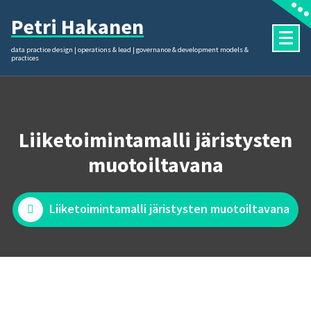
Skip
Petri Hakanen
to
content
data practice design | operations & lead | governance & development models &
practices
Liiketoimintamalli järistysten
muotoiltavana
Liiketoimintamalli järistysten muotoiltavana