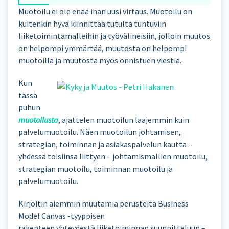
Muotoilu ei ole enää ihan uusi virtaus. Muotoilu on
kuitenkin hyvä kiinnittää tutulta tuntuviin
liiketoimintamalleihin ja työvälineisiin, jolloin muutos
on helpompi ymmärtää, muutosta on helpompi
muotoilla ja muutosta myös onnistuen viestiä.
Kun
tässä
puhun
muotoilusta
, ajattelen muotoilun laajemmin kuin
palvelumuotoilu. Näen muotoilun johtamisen,
strategian, toiminnan ja asiakaspalvelun kautta –
yhdessä toisiinsa liittyen – johtamismallien muotoilu,
strategian muotoilu, toiminnan muotoilu ja
palvelumuotoilu.
Kirjoitin aiemmin muutamia perusteita Business
Model Canvas -tyyppisen
rakenteen yhteydestä liiketoiminnan suunnitteluun –