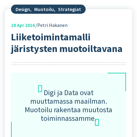
Design
,
Muotoilu
,
Strategiat
28
Apr 2016
Petri Hakanen
Liiketoimintamalli
järistysten muotoiltavana
Digi ja Data ovat
muuttamassa maailman.
Muotoilu rakentaa muutosta
toiminnassamme.